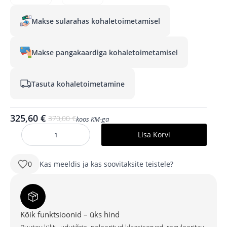
Makse sularahas kohaletoimetamisel
Makse pangakaardiga kohaletoimetamisel
Tasuta kohaletoimetamine
325,60
€
370,00
€
koos KM-ga
Algne
Praegune
hind
hind
Lisa Korvi
ORION
oli:
on:
900
mm
370,00 €.
325,60 €.
ümar
0
Kas meeldis ja kas soovitaksite teistele?
LED-
peegel
eesmise
ja
tagumise
valgustusega
ning
Kõik funktsioonid – üks hind
musta
alumiiniumraamiga