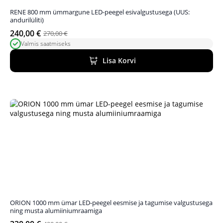
RENE 800 mm ümmargune LED-peegel esivalgustusega (UUS:
andurilüliti)
240,00
€
270,00
€
Algne
Praegune
Valmis saatmiseks
hind
hind
oli:
on:
Lisa Korvi
270,00 €.
240,00 €.
ORION 1000 mm ümar LED-peegel eesmise ja tagumise valgustusega
ning musta alumiiniumraamiga