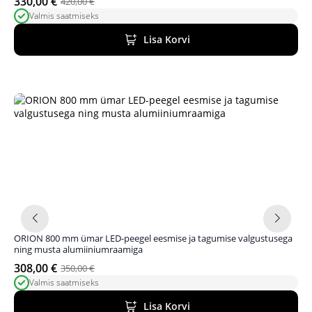
330,00
€
420,00
€
Algne
Praegune
Valmis saatmiseks
hind
hind
oli:
on:
Lisa Korvi
420,00 €.
330,00 €.
ORION 800 mm ümar LED-peegel eesmise ja tagumise valgustusega
ning musta alumiiniumraamiga
308,00
€
350,00
€
Algne
Praegune
Valmis saatmiseks
hind
hind
oli:
on:
Lisa Korvi