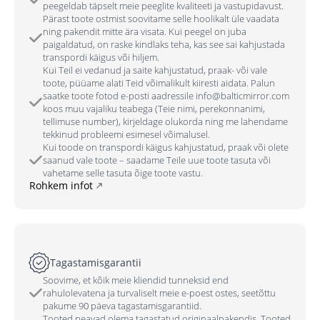
peegeldab täpselt meie peeglite kvaliteeti ja vastupidavust.
Pärast toote ostmist soovitame selle hoolikalt üle vaadata
ning pakendit mitte ära visata. Kui peegel on juba
paigaldatud, on raske kindlaks teha, kas see sai kahjustada
transpordi käigus või hiljem.
Kui Teil ei vedanud ja saite kahjustatud, praak- või vale
toote, püüame alati Teid võimalikult kiiresti aidata. Palun
saatke toote fotod e-posti aadressile info@balticmirror.com
koos muu vajaliku teabega (Teie nimi, perekonnanimi,
tellimuse number), kirjeldage olukorda ning me lahendame
tekkinud probleemi esimesel võimalusel.
Kui toode on transpordi käigus kahjustatud, praak või olete
saanud vale toote – saadame Teile uue toote tasuta või
vahetame selle tasuta õige toote vastu.
Rohkem infot
Tagastamisgarantii
Soovime, et kõik meie kliendid tunneksid end
rahulolevatena ja turvaliselt meie e-poest ostes, seetõttu
pakume 90 päeva tagastamisgarantiid.
Tooted peavad olema tagastatud originaalpakendis. Tooted