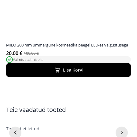
MILO 200 mm ümmargune kosmeetika peegel LED-esivalgustusega
20,00
€
100,00
€
Algne
Praegune
Valmis saatmiseks
hind
hind
oli:
on:
Lisa Korvi
100,00 €.
20,00 €.
Teie vaadatud tooted
Tooteid ei leitud.