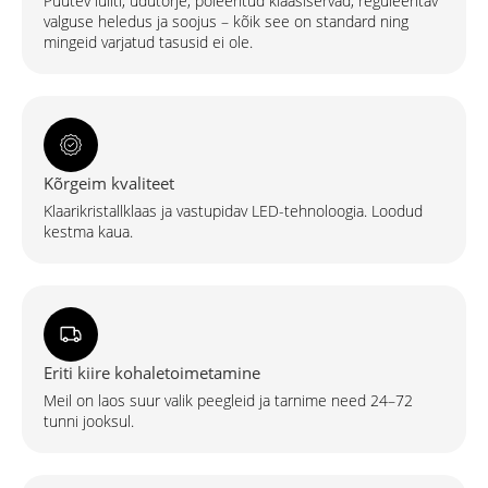
Puutev lüliti, udutõrje, poleeritud klaasiservad, reguleeritav
kogus
valguse heledus ja soojus – kõik see on standard ning
mingeid varjatud tasusid ei ole.
Kõrgeim kvaliteet
Klaarikristallklaas ja vastupidav LED-tehnoloogia. Loodud
kestma kaua.
Eriti kiire kohaletoimetamine
Meil on laos suur valik peegleid ja tarnime need 24–72
tunni jooksul.