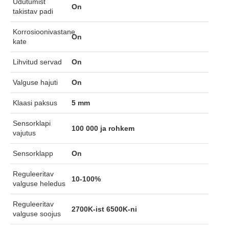
Udutumist
On
takistav padi
Korrosioonivastane
On
kate
Lihvitud servad
On
Valguse hajuti
On
Klaasi paksus
5 mm
Sensorklapi
100 000 ja rohkem
vajutus
Sensorklapp
On
Reguleeritav
10-100%
valguse heledus
Reguleeritav
2700K-ist 6500K-ni
valguse soojus