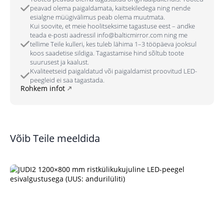
peavad olema paigaldamata, kaitsekiledega ning nende
esialgne müügivälimus peab olema muutmata.
Kui soovite, et meie hoolitseksime tagastuse eest – andke
teada e-posti aadressil info@balticmirror.com ning me
tellime Teile kulleri, kes tuleb lähima 1–3 tööpäeva jooksul
koos saadetise sildiga. Tagastamise hind sõltub toote
suurusest ja kaalust.
Kvaliteetseid paigaldatud või paigaldamist proovitud LED-
peegleid ei saa tagastada.
Rohkem infot
Võib Teile meeldida