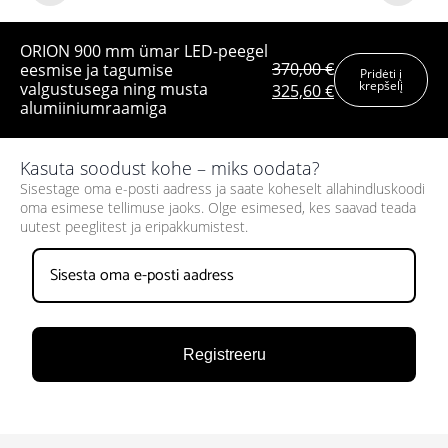
ORION 900 mm ümar LED-peegel
370,00
€
eesmise ja tagumise
Pridėti į
krepšelį
valgustusega ning musta
Algne
Praegune
325,60
€
alumiiniumraamiga
hind
hind
oli:
on:
370,00 €.
325,60 €.
Kasuta soodust kohe – miks oodata?
Sisestage oma e-posti aadress ja saate koheselt allahindluskoodi
oma esimese tellimuse jaoks. Olge esimesed, kes saavad teada
uutest peeglitest ja eripakkumistest.
Registreeru