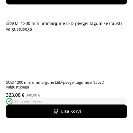
350,00 €.
308,00 €.
SUZI 1200 mm ümmargune LED-peegel tagumise (taust)
valgustusega
323,00
€
340,00
€
Algne
Praegune
Valmis saatmiseks
hind
hind
oli:
on:
Lisa Korvi
340,00 €.
323,00 €.