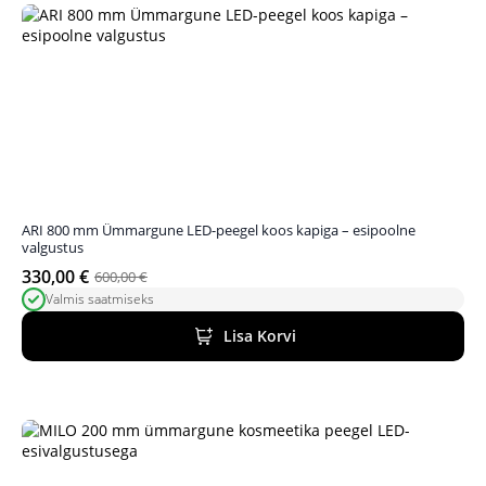
ARI 800 mm Ümmargune LED-peegel koos kapiga – esipoolne
valgustus
330,00
€
600,00
€
Algne
Praegune
Valmis saatmiseks
hind
hind
oli:
on:
Lisa Korvi
600,00 €.
330,00 €.