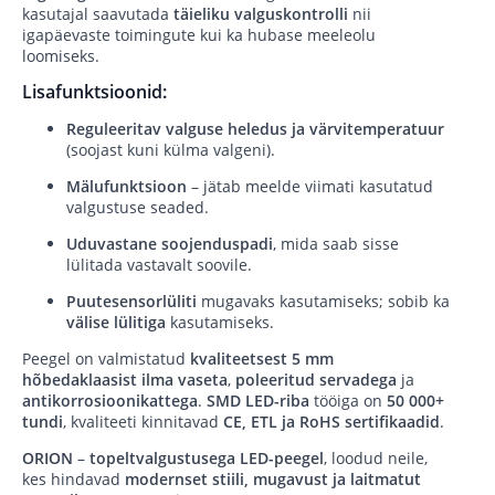
kasutajal saavutada
täieliku valguskontrolli
nii
igapäevaste toimingute kui ka hubase meeleolu
loomiseks.
Lisafunktsioonid:
Reguleeritav valguse heledus ja värvitemperatuur
(soojast kuni külma valgeni).
Mälufunktsioon
– jätab meelde viimati kasutatud
valgustuse seaded.
Uduvastane soojenduspadi
, mida saab sisse
lülitada vastavalt soovile.
Puutesensorlüliti
mugavaks kasutamiseks; sobib ka
välise lülitiga
kasutamiseks.
Peegel on valmistatud
kvaliteetsest 5 mm
hõbedaklaasist ilma vaseta
,
poleeritud servadega
ja
antikorrosioonikattega
.
SMD LED-riba
tööiga on
50 000+
tundi
, kvaliteeti kinnitavad
CE, ETL ja RoHS sertifikaadid
.
ORION
–
topeltvalgustusega LED-peegel
, loodud neile,
kes hindavad
modernset stiili, mugavust ja laitmatut