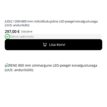
JUDI2 1200×800 mm ristkülikukujuline LED-peegel esivalgustusega
(UUS: andurilüliti)
297,00
€
330,00
€
Algne
Praegune
Valmis saatmiseks
hind
hind
oli:
on:
Lisa Korvi
330,00 €.
297,00 €.