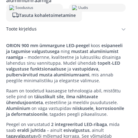
alumiiniumraamiga
Soodustus
Uudis
Tasuta kohaletoimetamine
Toote kirjeldus
ORION 900 mm ümmargune LED-peegel
koos
esipaneeli
ja tagumise valgustusega
ning
mustast alumiiniumist
raamiga
– modernne, kvaliteetne ja luksusliku disainiga
lahendus sinu vannituppa. Mudel ühendab
topelt-LED
valgustuse funktsionaalsuse
ja
vastupidava,
pulbervärvitud musta alumiiniumraami
, mis annab
peeglile minimalistliku ja elegantse välimuse.
Raam on toodetud kaasaegse tehnoloogia abil, mistõttu
selle pind on
täiuslikult sile, ilma nähtavate
ühendusjoonteta
, esteetiline ja meeldiv puudutusele.
Alumiinium
on väga vastupidav
niiskusele, korrosioonile
ja deformatsioonile
, tagades peegli pikaealisuse.
Peegel on varustatud
2 integreeritud LED-ribaga
, mida
saab
eraldi juhtida
– ainult
esivalgustus
, ainult
tagavalgustus
või mõlemad korraga. See võimaldab