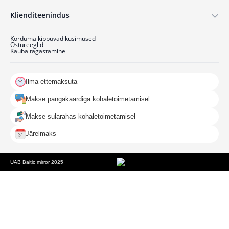
Klienditeenindus
Korduma kippuvad küsimused
Ostu­reeglid
Kauba tagastamine
Ilma ettemaksuta
Makse pangakaardiga kohaletoimetamisel
Makse sularahas kohaletoimetamisel
Järelmaks
UAB Baltic mirror 2025