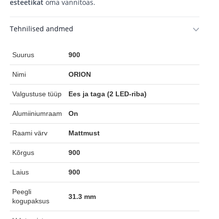
esteetikat
oma vannitoas.
Tehnilised andmed
Suurus
900
Nimi
ORION
Valgustuse tüüp
Ees ja taga (2 LED-riba)
Alumiiniumraam
On
Raami värv
Mattmust
Kõrgus
900
Laius
900
Peegli
31.3 mm
kogupaksus