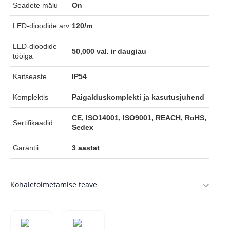
Seadete mälu
On
LED-dioodide arv
120/m
LED-dioodide
50,000 val. ir daugiau
tööiga
Kaitseaste
IP54
Komplektis
Paigalduskomplekti ja kasutusjuhend
CE, ISO14001, ISO9001, REACH, RoHS,
Sertifikaadid
Sedex
Garantii
3 aastat
Kohaletoimetamise teave