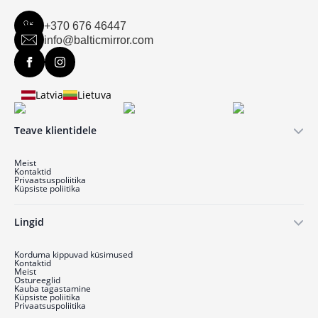
+370 676 46447
info@balticmirror.com
Latvia
Lietuva
Teave klientidele
Meist
Kontaktid
Privaatsuspoliitika
Küpsiste poliitika
Lingid
Korduma kippuvad küsimused
Kontaktid
Meist
Ostu­reeglid
Kauba tagastamine
Küpsiste poliitika
Privaatsuspoliitika