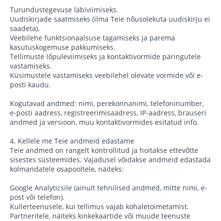
Turundustegevuse läbiviimiseks.
Uudiskirjade saatmiseks (ilma Teie nõusolekuta uudiskirju ei
saadeta).
Veebilehe funktsionaalsuse tagamiseks ja parema
kasutuskogemuse pakkumiseks.
Tellimuste lõpuleviimiseks ja kontaktivormide päringutele
vastamiseks.
Küsimustele vastamiseks veebilehel olevate vormide või e-
posti kaudu.
Kogutavad andmed: nimi, perekonnanimi, telefoninumber,
e-posti aadress, registreerimisaadress, IP-aadress, brauseri
andmed ja versioon, muu kontaktivormides esitatud info.
4. Kellele me Teie andmeid edastame
Teie andmed on rangelt kontrollitud ja hoitakse ettevõtte
sisestes süsteemides. Vajadusel võidakse andmeid edastada
kolmandatele osapooltele, näiteks:
Google Analyticsile (ainult tehnilised andmed, mitte nimi, e-
post või telefon).
Kullerteenusele, kui tellimus vajab kohaletoimetamist.
Partneritele, näiteks kinkekaartide või muude teenuste