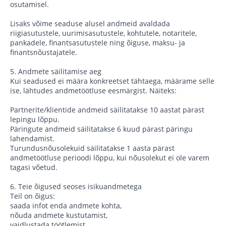
osutamisel.
Lisaks võime seaduse alusel andmeid avaldada
riigiasutustele, uurimisasutustele, kohtutele, notaritele,
pankadele, finantsasutustele ning õiguse, maksu- ja
finantsnõustajatele.
5. Andmete säilitamise aeg
Kui seadused ei määra konkreetset tähtaega, määrame selle
ise, lähtudes andmetöötluse eesmärgist. Näiteks:
Partnerite/klientide andmeid säilitatakse 10 aastat pärast
lepingu lõppu.
Päringute andmeid säilitatakse 6 kuud pärast päringu
lahendamist.
Turundusnõusolekuid säilitatakse 1 aasta pärast
andmetöötluse perioodi lõppu, kui nõusolekut ei ole varem
tagasi võetud.
6. Teie õigused seoses isikuandmetega
Teil on õigus:
saada infot enda andmete kohta,
nõuda andmete kustutamist,
vaidlustada töötlemist,