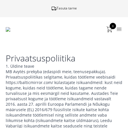
Tasuta tarne
0
Privaatsuspoliitika
1. Üldine teave
MB Avytės prekyba (edaspidi meie, teenusepakkuja).
Privaatsuspoliitikas selgitame, kuidas töötleme veebisaidi
https://balticmirror.com/ külastajate isikuandmeid: kust neid
kogume, kuidas neid töötleme, kuidas tagame nende
turvalisuse ja mis eesmärgil neid kasutame. Austades Teie
privaatsust kogume ja töötleme isikuandmeid vastavalt
2016. aasta 27. aprilli Euroopa Parlamendi ja Nõukogu
määrusele (EL) 2016/679 füüsiliste isikute kaitse kohta
isikuandmete töötlemisel ning selliste andmete vaba
liikumise kohta (isikuandmete kaitse üldmäärus), Leedu
Vabariigi isikuandmete kaitse seadusele ning teistele