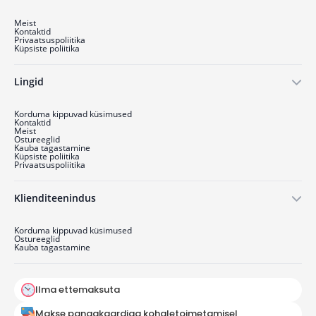
Meist
Kontaktid
Privaatsuspoliitika
Küpsiste poliitika
Lingid
Korduma kippuvad küsimused
Kontaktid
Meist
Ostu­reeglid
Kauba tagastamine
Küpsiste poliitika
Privaatsuspoliitika
Klienditeenindus
Korduma kippuvad küsimused
Ostu­reeglid
Kauba tagastamine
Ilma ettemaksuta
Makse pangakaardiga kohaletoimetamisel