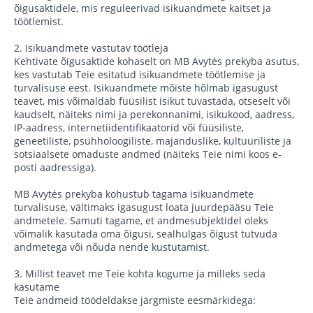
õigusaktidele, mis reguleerivad isikuandmete kaitset ja
töötlemist.
2. Isikuandmete vastutav töötleja
Kehtivate õigusaktide kohaselt on MB Avytės prekyba asutus,
kes vastutab Teie esitatud isikuandmete töötlemise ja
turvalisuse eest. Isikuandmete mõiste hõlmab igasugust
teavet, mis võimaldab füüsilist isikut tuvastada, otseselt või
kaudselt, näiteks nimi ja perekonnanimi, isikukood, aadress,
IP-aadress, internetiidentifikaatorid või füüsiliste,
geneetiliste, psühholoogiliste, majanduslike, kultuuriliste ja
sotsiaalsete omaduste andmed (näiteks Teie nimi koos e-
posti aadressiga).
MB Avytės prekyba kohustub tagama isikuandmete
turvalisuse, vältimaks igasugust loata juurdepääsu Teie
andmetele. Samuti tagame, et andmesubjektidel oleks
võimalik kasutada oma õigusi, sealhulgas õigust tutvuda
andmetega või nõuda nende kustutamist.
3. Millist teavet me Teie kohta kogume ja milleks seda
kasutame
Teie andmeid töödeldakse järgmiste eesmärkidega: