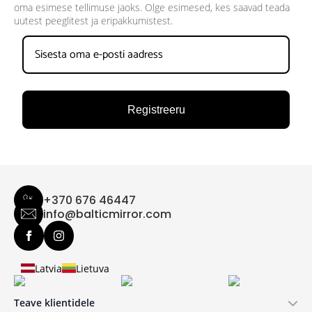
oma esimese tellimuse jaoks. Olge esimesed, kes saavad teada
uutest peeglitest ja eripakkumistest.
Registreeru
+370 676 46447
info@balticmirror.com
Latvia
Lietuva
Teave klientidele