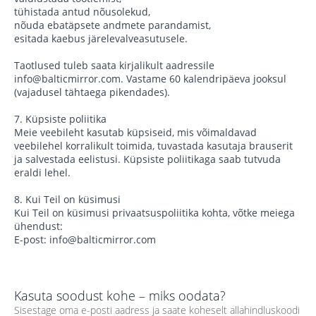
tühistada antud nõusolekud,
nõuda ebatäpsete andmete parandamist,
esitada kaebus järelevalveasutusele.
Taotlused tuleb saata kirjalikult aadressile
info@balticmirror.com. Vastame 60 kalendripäeva jooksul
(vajadusel tähtaega pikendades).
7. Küpsiste poliitika
Meie veebileht kasutab küpsiseid, mis võimaldavad
veebilehel korralikult toimida, tuvastada kasutaja brauserit
ja salvestada eelistusi. Küpsiste poliitikaga saab tutvuda
eraldi lehel.
8. Kui Teil on küsimusi
Kui Teil on küsimusi privaatsuspoliitika kohta, võtke meiega
ühendust:
E-post: info@balticmirror.com
Kasuta soodust kohe – miks oodata?
Sisestage oma e-posti aadress ja saate koheselt allahindluskoodi