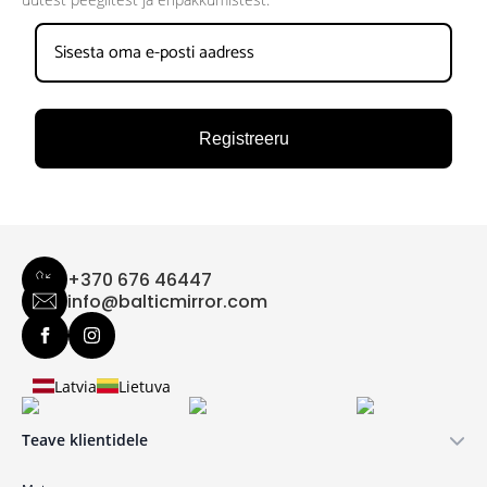
Registreeru
+370 676 46447
info@balticmirror.com
Latvia
Lietuva
Teave klientidele