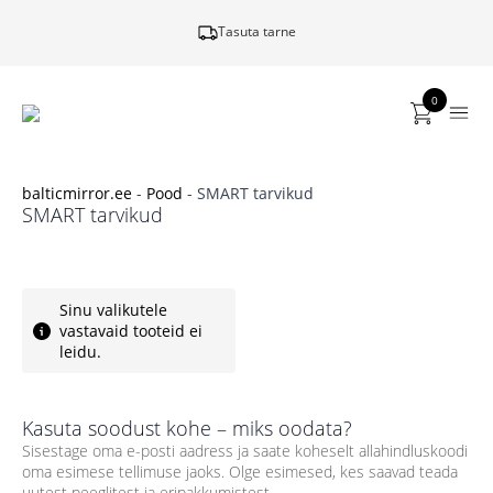
Tasuta tarne
0
balticmirror.ee
-
Pood
-
SMART tarvikud
SMART tarvikud
Sinu valikutele
vastavaid tooteid ei
leidu.
Kasuta soodust kohe – miks oodata?
Sisestage oma e-posti aadress ja saate koheselt allahindluskoodi
oma esimese tellimuse jaoks. Olge esimesed, kes saavad teada
uutest peeglitest ja eripakkumistest.