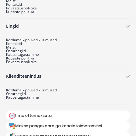
Meist
Kontaktid
Privaatsuspoliitika
Küpsiste poliitika
Lingid
Korduma kippuvad küsimused
Kontaktid
Meist
Ostu­reeglid
Kauba tagastamine
Küpsiste poliitika
Privaatsuspoliitika
Klienditeenindus
Korduma kippuvad küsimused
Ostu­reeglid
Kauba tagastamine
Ilma ettemaksuta
Makse pangakaardiga kohaletoimetamisel