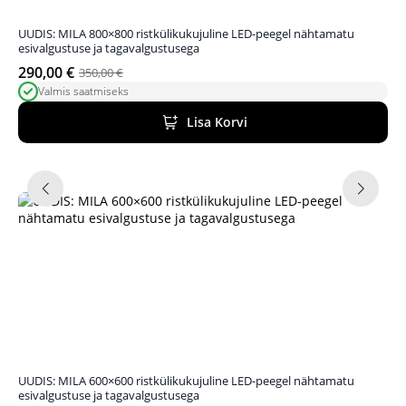
UUDIS: MILA 800×800 ristkülikukujuline LED-peegel nähtamatu
esivalgustuse ja tagavalgustusega
290,00
€
350,00
€
Algne
Praegune
Valmis saatmiseks
hind
hind
oli:
on:
Lisa Korvi
350,00 €.
290,00 €.
UUDIS: MILA 600×600 ristkülikukujuline LED-peegel nähtamatu
esivalgustuse ja tagavalgustusega