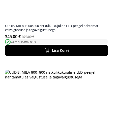
UUDIS: MILA 1000×800 ristkülikukujuline LED-peegel nähtamatu
esivalgustuse ja tagavalgustusega
345,00
€
370,00
€
Algne
Praegune
Valmis saatmiseks
hind
hind
oli:
on:
Lisa Korvi
370,00 €.
345,00 €.