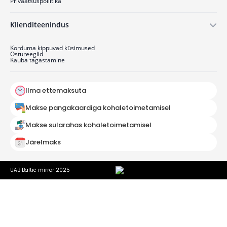
Privaatsuspoliitika
Klienditeenindus
Korduma kippuvad küsimused
Ostu­reeglid
Kauba tagastamine
Ilma ettemaksuta
Makse pangakaardiga kohaletoimetamisel
Makse sularahas kohaletoimetamisel
Järelmaks
UAB Baltic mirror 2025