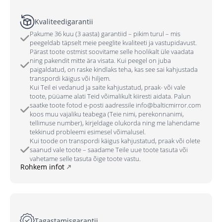
Kvaliteedigarantii
Pakume 36 kuu (3 aasta) garantiid – pikim turul – mis
peegeldab täpselt meie peeglite kvaliteeti ja vastupidavust.
Pärast toote ostmist soovitame selle hoolikalt üle vaadata
ning pakendit mitte ära visata. Kui peegel on juba
paigaldatud, on raske kindlaks teha, kas see sai kahjustada
transpordi käigus või hiljem.
Kui Teil ei vedanud ja saite kahjustatud, praak- või vale
toote, püüame alati Teid võimalikult kiiresti aidata. Palun
saatke toote fotod e-posti aadressile info@balticmirror.com
koos muu vajaliku teabega (Teie nimi, perekonnanimi,
tellimuse number), kirjeldage olukorda ning me lahendame
tekkinud probleemi esimesel võimalusel.
Kui toode on transpordi käigus kahjustatud, praak või olete
saanud vale toote – saadame Teile uue toote tasuta või
vahetame selle tasuta õige toote vastu.
Rohkem infot
Tagastamisgarantii