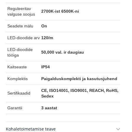
Reguleeritav
2700K-ist 6500K-ni
valguse soojus
Seadete mälu
On
LED-dioodide arv
120/m
LED-dioodide
50,000 val. ir daugiau
tööiga
Kaitseaste
IP54
Komplektis
Paigalduskomplekti ja kasutusjuhend
CE, ISO14001, ISO9001, REACH, RoHS,
Sertifikaadid
Sedex
Garantii
3 aastat
Kohaletoimetamise teave