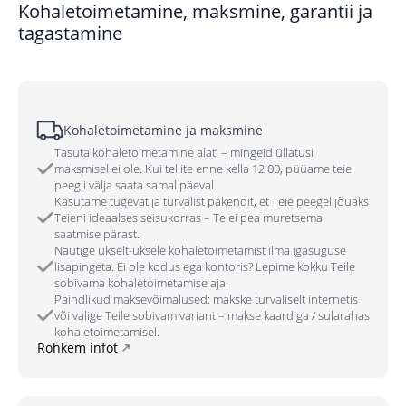
Kohaletoimetamine, maksmine, garantii ja
tagastamine
Kohaletoimetamine ja maksmine
Tasuta kohaletoimetamine alati – mingeid üllatusi
maksmisel ei ole. Kui tellite enne kella 12:00, püüame teie
peegli välja saata samal päeval.
Kasutame tugevat ja turvalist pakendit, et Teie peegel jõuaks
Teieni ideaalses seisukorras – Te ei pea muretsema
saatmise pärast.
Nautige ukselt-uksele kohaletoimetamist ilma igasuguse
lisapingeta. Ei ole kodus ega kontoris? Lepime kokku Teile
sobivama kohaletoimetamise aja.
Paindlikud maksevõimalused: makske turvaliselt internetis
või valige Teile sobivam variant – makse kaardiga / sularahas
kohaletoimetamisel.
Rohkem infot