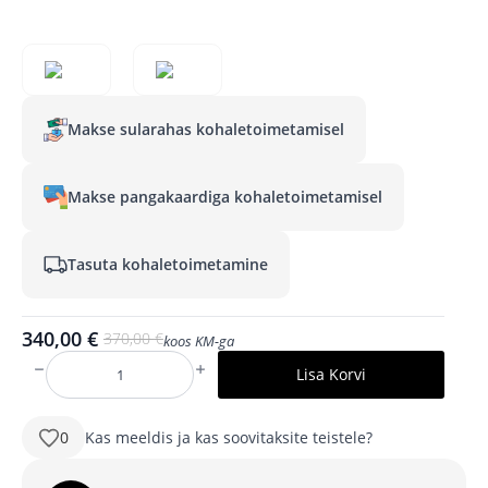
Makse sularahas kohaletoimetamisel
Makse pangakaardiga kohaletoimetamisel
Tasuta kohaletoimetamine
340,00
€
370,00
€
koos KM-ga
Algne
Praegune
hind
hind
Lisa Korvi
LEO
oli:
on:
1200x800
mm
370,00 €.
340,00 €.
ristkülikukujuline
0
Kas meeldis ja kas soovitaksite teistele?
LED-
peegel
esivalgustusega
ja