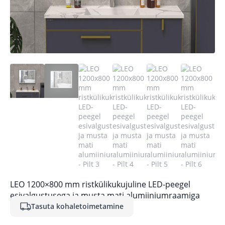
LEO 1200×800 mm ristkülikukujuline LED-peegel
esivalgustusega ja musta mati alumiiniumraamiga
Tasuta kohaletoimetamine