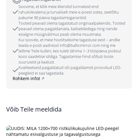
Soovime, et kõik meie kliendid tunneksid end
rahulolevatena ja turvaliselt meie e-poest ostes, seetõttu
pakume 90 päeva tagastamisgarantiid.
Tooted peavad olema tagastatud originaalpakendis. Tooted
peavad olema paigaldamata, kaitsekiledega ning nende
esialgne müügivälimus peab olema muutmata.
Kui soovite, et meie hoolitseksime tagastuse eest – andke
teada e-posti aadressil info@balticmirror.com ning me
tellime Teile kulleri, kes tuleb lähima 1–3 tööpäeva jooksul
koos saadetise sildiga. Tagastamise hind sõltub toote
suurusest ja kaalust.
Kvaliteetseid paigaldatud või paigaldamist proovitud LED-
peegleid ei saa tagastada.
Rohkem infot
Võib Teile meeldida