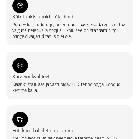
musta
mati
alumiiniumraamiga
Kõik funktsioonid – üks hind
kogus
Puutev lüliti, udutõrje, poleeritud klaasiservad, reguleeritav
valguse heledus ja soojus – kõik see on standard ning
mingeid varjatud tasusid ei ole.
Kõrgeim kvaliteet
Klaarikristallklaas ja vastupidav LED-tehnoloogia. Loodud
kestma kaua.
Eriti kiire kohaletoimetamine
Meil on laos suur valik peegleid ja tarnime need 24–72