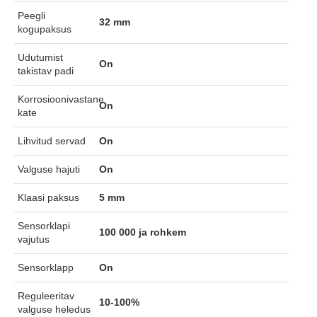
Peegli
32 mm
kogupaksus
Udutumist
On
takistav padi
Korrosioonivastane
On
kate
Lihvitud servad
On
Valguse hajuti
On
Klaasi paksus
5 mm
Sensorklapi
100 000 ja rohkem
vajutus
Sensorklapp
On
Reguleeritav
10-100%
valguse heledus