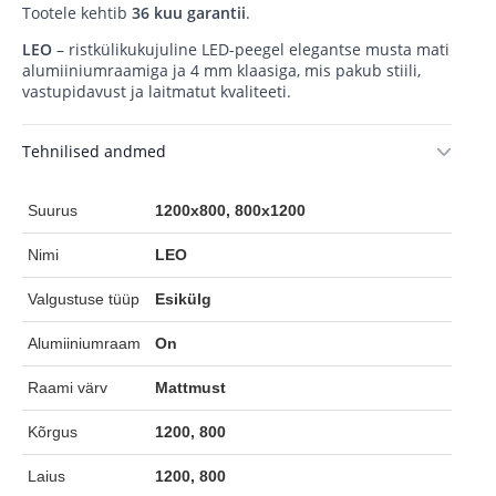
Tootele kehtib
36 kuu garantii
.
LEO
– ristkülikukujuline LED-peegel elegantse musta mati
alumiiniumraamiga ja 4 mm klaasiga, mis pakub stiili,
vastupidavust ja laitmatut kvaliteeti.
Tehnilised andmed
Suurus
1200x800, 800x1200
Nimi
LEO
Valgustuse tüüp
Esikülg
Alumiiniumraam
On
Raami värv
Mattmust
Kõrgus
1200, 800
Laius
1200, 800