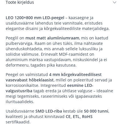
Toote kirjeldus
LEO 1200×800 mm LED-peegel
– kaasaegne ja
usaldusväärne lahendus teie vannitoale, eristudes
elegantse disaini ja kõrgekvaliteediliste materjalidega.
Peeglil on
must matt alumiiniumraam
, mis on kaetud
pulbervärviga. Raam on ühes tükis, ilma nähtavate
ühenduskohtadeta, mis annab sellele luksusliku ja
soliidse välimuse. Erinevalt MDF-raamidest on
alumiinium märksa vastupidavam, niiskuskindel ja ei
deformeeru, tagades pika kasutusea.
Peegel on valmistatud
4 mm kõrgekvaliteedilisest
vasevabast hõbeklaasist
, millel on poleeritud servad ja
korrosioonikaitse. Integreeritud
eesmine LED-
valgustusriba
tagab ereda ja ühtlase valguse – ideaalne
meigi tegemiseks, raseerimiseks või igapäevasteks
ilurituaalideks.
Usaldusväärne
SMD LED-riba
kestab üle
50 000 tunni
,
kvaliteeti ja ohutust kinnitavad
CE, ETL, RoHS
sertifikaadid.