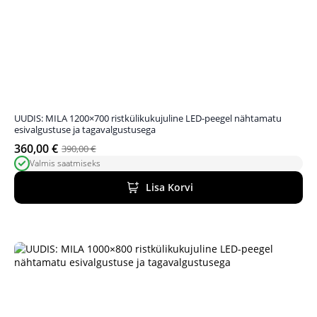
UUDIS: MILA 1200×700 ristkülikukujuline LED-peegel nähtamatu
esivalgustuse ja tagavalgustusega
360,00
€
390,00
€
Algne
Praegune
Valmis saatmiseks
hind
hind
oli:
on:
Lisa Korvi
390,00 €.
360,00 €.