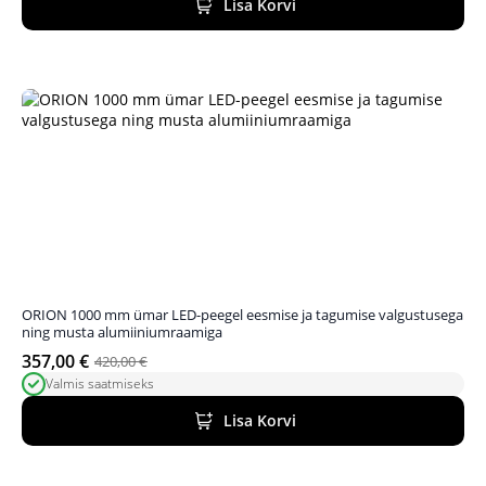
Lisa Korvi
330,00 €.
297,00 €.
ORION 1000 mm ümar LED-peegel eesmise ja tagumise valgustusega
ning musta alumiiniumraamiga
357,00
€
420,00
€
Algne
Praegune
Valmis saatmiseks
hind
hind
oli:
on:
Lisa Korvi
420,00 €.
357,00 €.