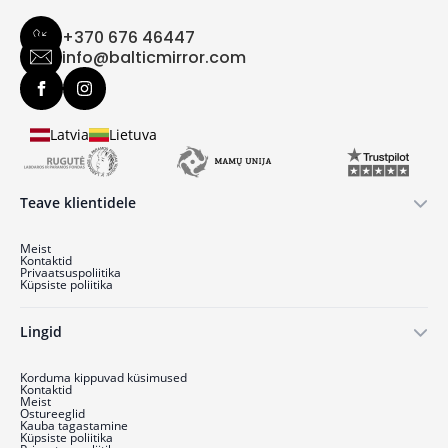
+370 676 46447
info@balticmirror.com
Latvia
Lietuva
Teave klientidele
Meist
Kontaktid
Privaatsuspoliitika
Küpsiste poliitika
Lingid
Korduma kippuvad küsimused
Kontaktid
Meist
Ostu­reeglid
Kauba tagastamine
Küpsiste poliitika