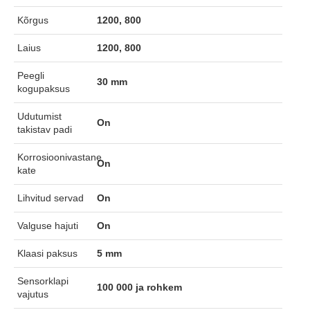
Kõrgus
1200, 800
Laius
1200, 800
Peegli
30 mm
kogupaksus
Udutumist
On
takistav padi
Korrosioonivastane
On
kate
Lihvitud servad
On
Valguse hajuti
On
Klaasi paksus
5 mm
Sensorklapi
100 000 ja rohkem
vajutus