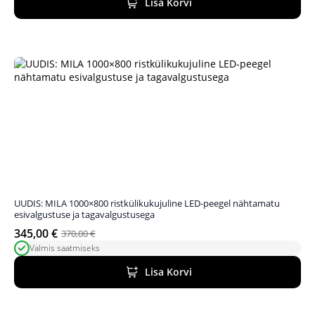
Lisa Korvi
390,00 €.
300,00 €.
UUDIS: MILA 1000×800 ristkülikukujuline LED-peegel nähtamatu
esivalgustuse ja tagavalgustusega
345,00
€
370,00
€
Algne
Praegune
Valmis saatmiseks
hind
hind
oli:
on:
Lisa Korvi
370,00 €.
345,00 €.