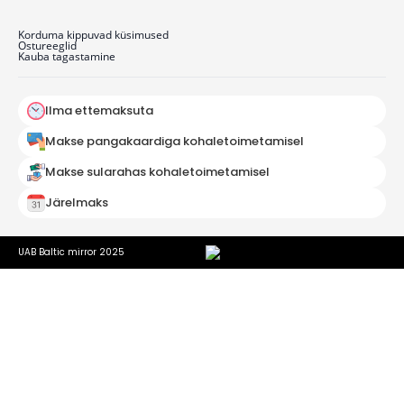
Korduma kippuvad küsimused
Ostu­reeglid
Kauba tagastamine
Ilma ettemaksuta
Makse pangakaardiga kohaletoimetamisel
Makse sularahas kohaletoimetamisel
Järelmaks
UAB Baltic mirror 2025