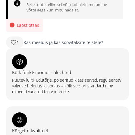
oli:
on:
Selle toote tellimisel võib kohaletoimetamine
330,00 €.
290,40 €.
võtta aega kuni mitu nädalat.
Laost otsas
1
Kas meeldis ja kas soovitaksite teistele?
Kõik funktsioonid – üks hind
Puutev lüliti, udutõrje, poleeritud klaasiservad, reguleeritav
valguse heledus ja soojus – kõik see on standard ning
mingeid varjatud tasusid ei ole.
Kõrgeim kvaliteet