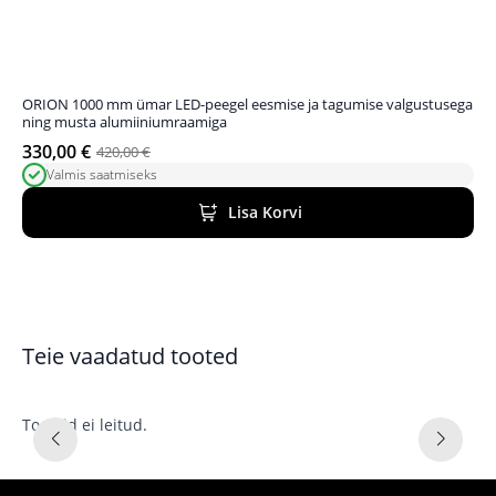
ORION 1000 mm ümar LED-peegel eesmise ja tagumise valgustusega
ning musta alumiiniumraamiga
330,00
€
420,00
€
Algne
Praegune
Valmis saatmiseks
hind
hind
oli:
on:
Lisa Korvi
420,00 €.
330,00 €.
Teie vaadatud tooted
Tooteid ei leitud.