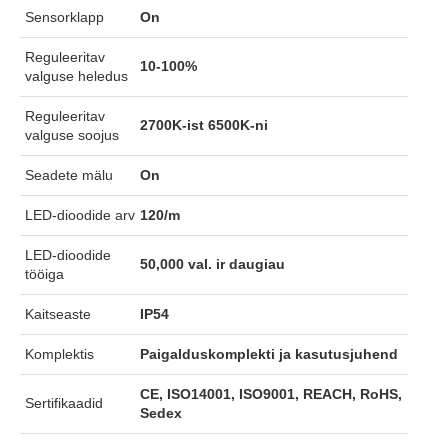
Sensorklapp
On
Reguleeritav
10-100%
valguse heledus
Reguleeritav
2700K-ist 6500K-ni
valguse soojus
Seadete mälu
On
LED-dioodide arv
120/m
LED-dioodide
50,000 val. ir daugiau
tööiga
Kaitseaste
IP54
Komplektis
Paigalduskomplekti ja kasutusjuhend
CE, ISO14001, ISO9001, REACH, RoHS,
Sertifikaadid
Sedex