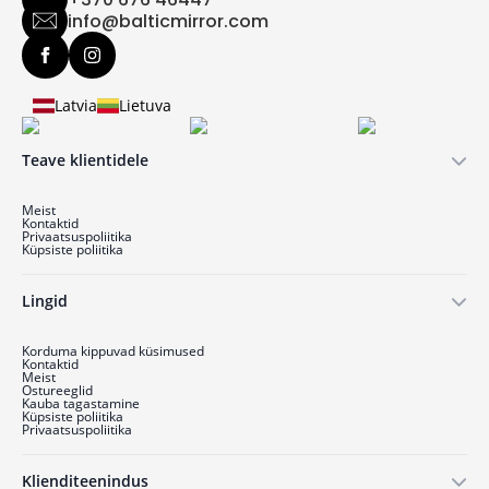
info@balticmirror.com
Latvia
Lietuva
Teave klientidele
Meist
Kontaktid
Privaatsuspoliitika
Küpsiste poliitika
Lingid
Korduma kippuvad küsimused
Kontaktid
Meist
Ostu­reeglid
Kauba tagastamine
Küpsiste poliitika
Privaatsuspoliitika
Klienditeenindus