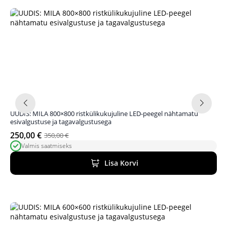
UUDIS: MILA 800×800 ristkülikukujuline LED-peegel nähtamatu
esivalgustuse ja tagavalgustusega
250,00
€
350,00
€
Algne
Praegune
Valmis saatmiseks
hind
hind
oli:
on:
Lisa Korvi
350,00 €.
250,00 €.