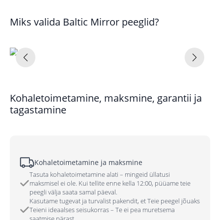
Miks valida Baltic Mirror peeglid?
Kohaletoimetamine, maksmine, garantii ja
tagastamine
Kohaletoimetamine ja maksmine
Tasuta kohaletoimetamine alati – mingeid üllatusi
maksmisel ei ole. Kui tellite enne kella 12:00, püüame teie
peegli välja saata samal päeval.
Kasutame tugevat ja turvalist pakendit, et Teie peegel jõuaks
Teieni ideaalses seisukorras – Te ei pea muretsema
saatmise pärast.