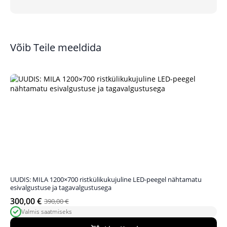
Võib Teile meeldida
UUDIS: MILA 1200×700 ristkülikukujuline LED-peegel nähtamatu
esivalgustuse ja tagavalgustusega
300,00
€
390,00
€
Algne
Praegune
Valmis saatmiseks
hind
hind
oli:
on: