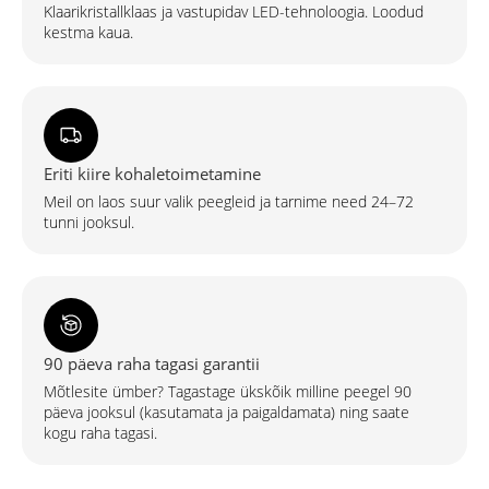
Klaarikristallklaas ja vastupidav LED-tehnoloogia. Loodud
kestma kaua.
Eriti kiire kohaletoimetamine
Meil on laos suur valik peegleid ja tarnime need 24–72
tunni jooksul.
90 päeva raha tagasi garantii
Mõtlesite ümber? Tagastage ükskõik milline peegel 90
päeva jooksul (kasutamata ja paigaldamata) ning saate
kogu raha tagasi.