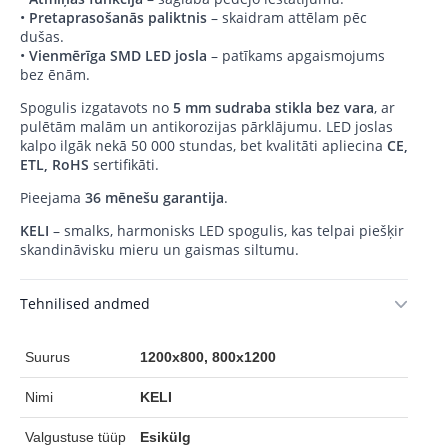
•
Pretaprasošanās paliktnis
– skaidram attēlam pēc
dušas.
•
Vienmērīga SMD LED josla
– patīkams apgaismojums
bez ēnām.
Spogulis izgatavots no
5 mm sudraba stikla bez vara
, ar
pulētām malām un antikorozijas pārklājumu. LED joslas
kalpo ilgāk nekā 50 000 stundas, bet kvalitāti apliecina
CE,
ETL, RoHS
sertifikāti.
Pieejama
36 mēnešu garantija
.
KELI
– smalks, harmonisks LED spogulis, kas telpai piešķir
skandināvisku mieru un gaismas siltumu.
Tehnilised andmed
Suurus
1200x800, 800x1200
Nimi
KELI
Valgustuse tüüp
Esikülg