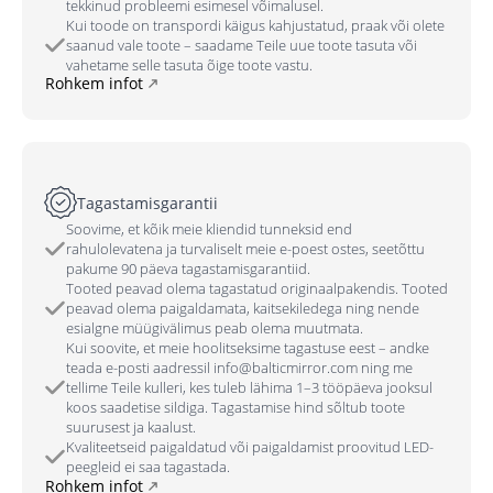
tekkinud probleemi esimesel võimalusel.
Kui toode on transpordi käigus kahjustatud, praak või olete
saanud vale toote – saadame Teile uue toote tasuta või
vahetame selle tasuta õige toote vastu.
Rohkem infot
Tagastamisgarantii
Soovime, et kõik meie kliendid tunneksid end
rahulolevatena ja turvaliselt meie e-poest ostes, seetõttu
pakume 90 päeva tagastamisgarantiid.
Tooted peavad olema tagastatud originaalpakendis. Tooted
peavad olema paigaldamata, kaitsekiledega ning nende
esialgne müügivälimus peab olema muutmata.
Kui soovite, et meie hoolitseksime tagastuse eest – andke
teada e-posti aadressil info@balticmirror.com ning me
tellime Teile kulleri, kes tuleb lähima 1–3 tööpäeva jooksul
koos saadetise sildiga. Tagastamise hind sõltub toote
suurusest ja kaalust.
Kvaliteetseid paigaldatud või paigaldamist proovitud LED-
peegleid ei saa tagastada.
Rohkem infot