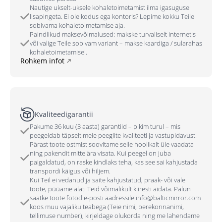
Nautige ukselt-uksele kohaletoimetamist ilma igasuguse
lisapingeta. Ei ole kodus ega kontoris? Lepime kokku Teile
sobivama kohaletoimetamise aja.
Paindlikud maksevõimalused: makske turvaliselt internetis
või valige Teile sobivam variant – makse kaardiga / sularahas
kohaletoimetamisel.
Rohkem infot
Kvaliteedigarantii
Pakume 36 kuu (3 aasta) garantiid – pikim turul – mis
peegeldab täpselt meie peeglite kvaliteeti ja vastupidavust.
Pärast toote ostmist soovitame selle hoolikalt üle vaadata
ning pakendit mitte ära visata. Kui peegel on juba
paigaldatud, on raske kindlaks teha, kas see sai kahjustada
transpordi käigus või hiljem.
Kui Teil ei vedanud ja saite kahjustatud, praak- või vale
toote, püüame alati Teid võimalikult kiiresti aidata. Palun
saatke toote fotod e-posti aadressile info@balticmirror.com
koos muu vajaliku teabega (Teie nimi, perekonnanimi,
tellimuse number), kirjeldage olukorda ning me lahendame