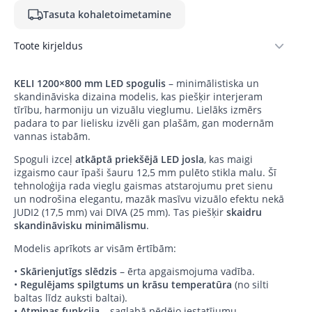
Tasuta kohaletoimetamine
Toote kirjeldus
KELI 1200×800 mm LED spogulis
– minimālistiska un
skandināviska dizaina modelis, kas piešķir interjeram
tīrību, harmoniju un vizuālu vieglumu. Lielāks izmērs
padara to par lielisku izvēli gan plašām, gan modernām
vannas istabām.
Spoguli izceļ
atkāptā priekšējā LED josla
, kas maigi
izgaismo caur īpaši šauru 12,5 mm pulēto stikla malu. Šī
tehnoloģija rada vieglu gaismas atstarojumu pret sienu
un nodrošina elegantu, mazāk masīvu vizuālo efektu nekā
JUDI2 (17,5 mm) vai DIVA (25 mm). Tas piešķir
skaidru
skandināvisku minimālismu
.
Modelis aprīkots ar visām ērtībām:
•
Skārienjutīgs slēdzis
– ērta apgaismojuma vadība.
•
Regulējams spilgtums un krāsu temperatūra
(no silti
baltas līdz auksti baltai).
•
Atmiņas funkcija
– saglabā pēdējo iestatījumu.