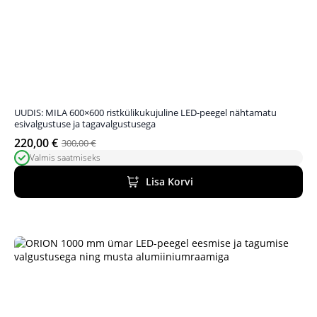
UUDIS: MILA 600×600 ristkülikukujuline LED-peegel nähtamatu
esivalgustuse ja tagavalgustusega
220,00
€
300,00
€
Algne
Praegune
Valmis saatmiseks
hind
hind
oli:
on:
Lisa Korvi
300,00 €.
220,00 €.