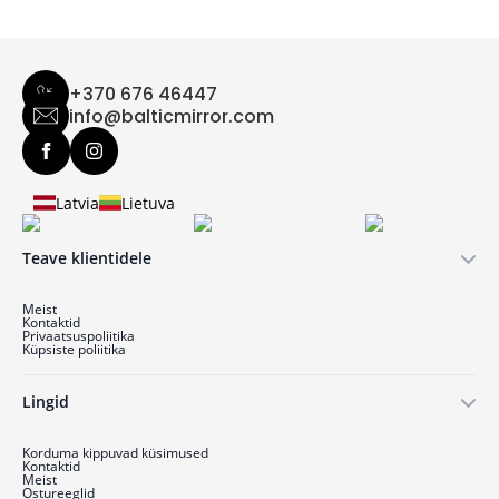
+370 676 46447
info@balticmirror.com
Latvia
Lietuva
Teave klientidele
Meist
Kontaktid
Privaatsuspoliitika
Küpsiste poliitika
Lingid
Korduma kippuvad küsimused
Kontaktid
Meist
Ostu­reeglid