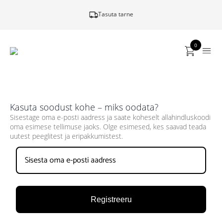
Tasuta tarne
0
Kasuta soodust kohe – miks oodata?
Sisestage oma e-posti aadress ja saate koheselt allahindluskoodi
oma esimese tellimuse jaoks. Olge esimesed, kes saavad teada
uutest peeglitest ja eripakkumistest.
Registreeru