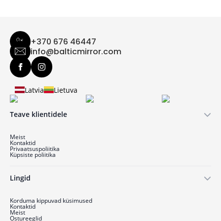
+370 676 46447
info@balticmirror.com
Latvia
Lietuva
Teave klientidele
Meist
Kontaktid
Privaatsuspoliitika
Küpsiste poliitika
Lingid
Korduma kippuvad küsimused
Kontaktid
Meist
Ostu­reeglid