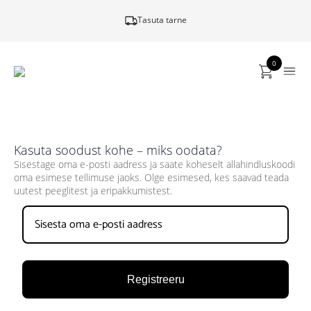
Tasuta tarne
0
Kasuta soodust kohe – miks oodata?
Sisestage oma e-posti aadress ja saate koheselt allahindluskoodi
oma esimese tellimuse jaoks. Olge esimesed, kes saavad teada
uutest peeglitest ja eripakkumistest.
Registreeru