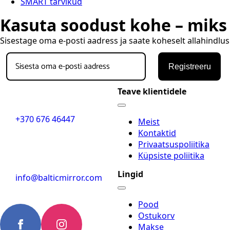
SMART tarvikud
Kasuta soodust kohe – miks
Sisestage oma e-posti aadress ja saate koheselt allahindlu
Registreeru
Teave klientidele
+370 676 46447
Meist
Kontaktid
Privaatsuspoliitika
Küpsiste poliitika
Lingid
info@balticmirror.com
Pood
Ostukorv
Makse