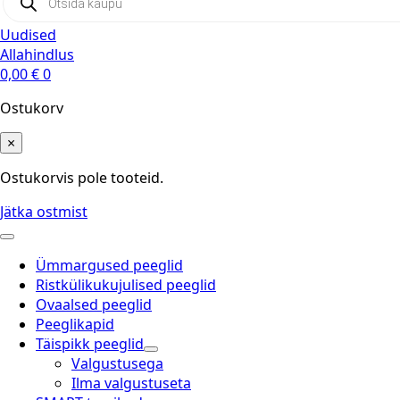
search
Uudised
Allahindlus
0,00
€
0
Ostukorv
×
Ostukorvis pole tooteid.
Jätka ostmist
Ümmargused peeglid
Ristkülikukujulised peeglid
Ovaalsed peeglid
Peeglikapid
Täispikk peeglid
Valgustusega
Ilma valgustuseta