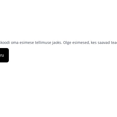
skoodi oma esimese tellimuse jaoks. Olge esimesed, kes saavad tead
ru