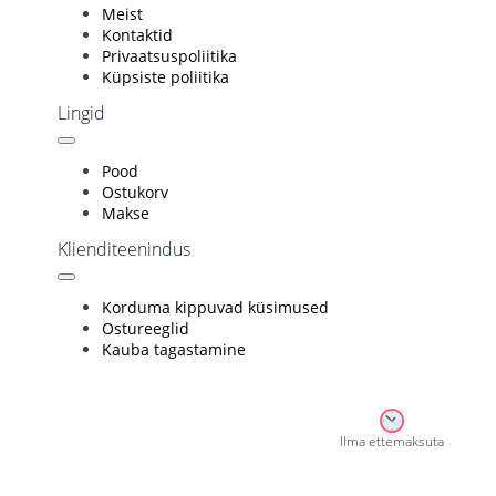
Meist
Kontaktid
Privaatsuspoliitika
Küpsiste poliitika
Lingid
Pood
Ostukorv
Makse
Klienditeenindus
Korduma kippuvad küsimused
Ostu­reeglid
Kauba tagastamine
Ilma ettemaksuta