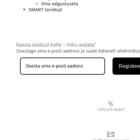
Ilma valgustuseta
SMART tarvikud
Kasuta soodust kohe – miks oodata?
Sisestage oma e-posti aadress ja saate koheselt allahindlu
Registree
+370 676 46447