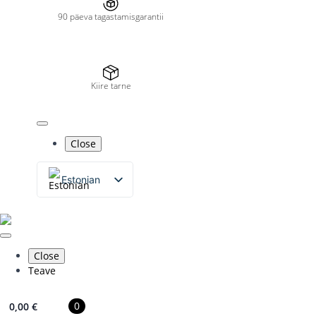
90 päeva tagastamisgarantii
Kiire tarne
Close
Estonian
Russian
English
Close
Teave
0
0,00
€