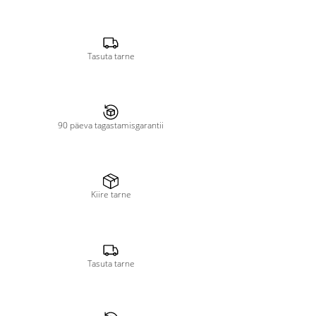
Tasuta tarne
90 päeva tagastamisgarantii
Kiire tarne
Tasuta tarne