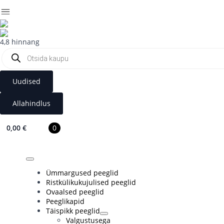
4,8 hinnang
Products
search
Uudised
Allahindlus
0
0,00
€
Ümmargused peeglid
Ristkülikukujulised peeglid
Ovaalsed peeglid
Peeglikapid
Täispikk peeglid
Valgustusega