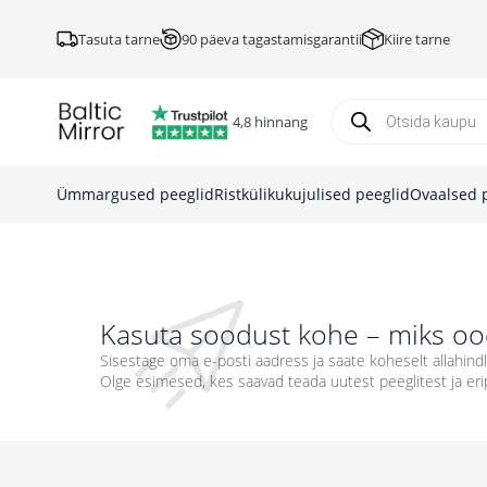
Tasuta tarne
90 päeva tagastamisgarantii
Kiire tarne
Products
search
4,8 hinnang
Ümmargused peeglid
Ristkülikukujulised peeglid
Ovaalsed 
Kasuta soodust kohe – miks oo
Sisestage oma e-posti aadress ja saate koheselt allahin
Olge esimesed, kes saavad teada uutest peeglitest ja er