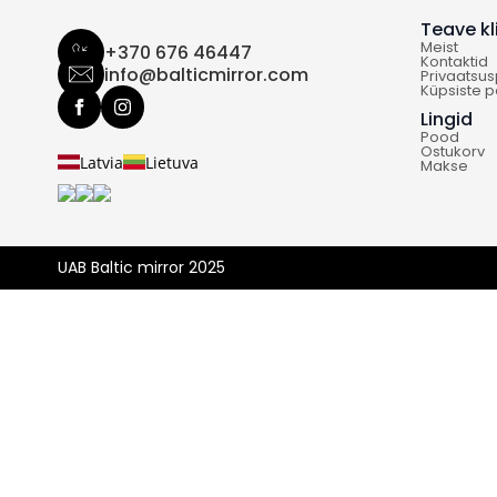
Teave kl
Meist
+370 676 46447
Kontaktid
info@balticmirror.com
Privaatsusp
Küpsiste po
Lingid
Pood
Ostukorv
Latvia
Lietuva
Makse
UAB Baltic mirror 2025