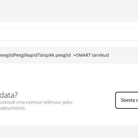
peeglid
Peeglikapid
Täispikk peeglid
SMART tarvikud
data?
dluskoodi oma esimese tellimuse jaoks.
ipakkumistest.