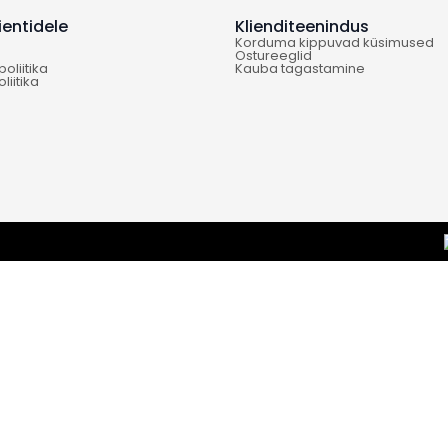
ientidele
Klienditeenindus
Korduma kippuvad küsimused
Ostu­reeglid
oliitika
Kauba tagastamine
liitika