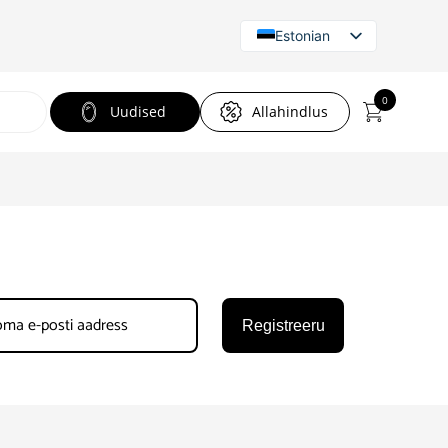
Estonian
Russian
English
0
Uudised
Allahindlus
Registreeru