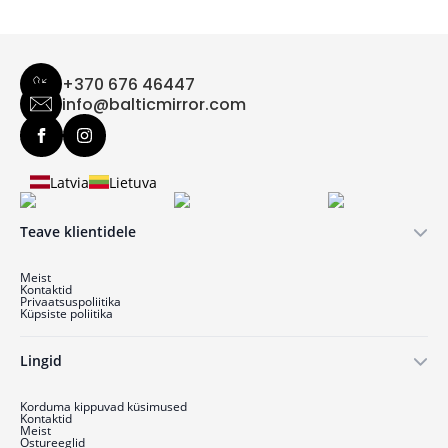
+370 676 46447
info@balticmirror.com
Latvia
Lietuva
Teave klientidele
Meist
Kontaktid
Privaatsuspoliitika
Küpsiste poliitika
Lingid
Korduma kippuvad küsimused
Kontaktid
Meist
Ostu­reeglid