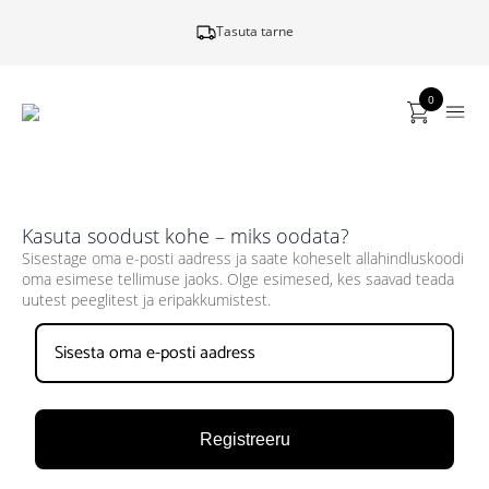
Tasuta tarne
0
Kasuta soodust kohe – miks oodata?
Sisestage oma e-posti aadress ja saate koheselt allahindluskoodi
oma esimese tellimuse jaoks. Olge esimesed, kes saavad teada
uutest peeglitest ja eripakkumistest.
Registreeru