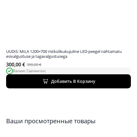
UUDIS: MILA 1200×700 ristkülikukujuline LED-peegel nähtamatu
esivalgustuse ja tagavalgustusega
300,00
€
390,00
€
Первоначальная
Текущая
Валмис Саатмисекс
цена
цена:
была:
300,00 €.
Добавить В Корзину
390,00 €.
Ваши просмотренные товары