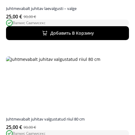
Juhtmevabalt juhitav laevalgusti – valge
25,00
€
90,00
€
Первоначальная
Текущая
Валмис Саатмисекс
цена
цена:
была:
25,00 €.
Добавить В Корзину
90,00 €.
Juhtmevabalt juhitav valgustatud riiul 80 cm
25,00
€
90,00
€
Первоначальная
Текущая
Валмис Саатмисекс