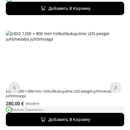
цена
цена:
была:
25,00 €.
Добавить В Корзину
90,00 €.
JUDI2 1200 × 800 mm ristkülikukujuline LED-peegel juhtmevaba
juhtimisega
280,00
€
360,00
€
Первоначальная
Текущая
Валмис Саатмисекс
цена
цена:
была:
280,00 €.
Добавить В Корзину
360,00 €.