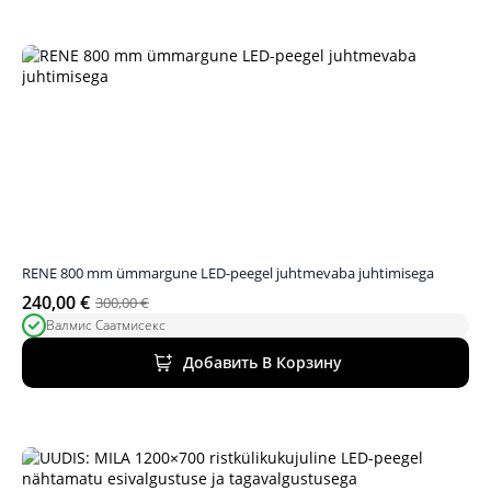
RENE 800 mm ümmargune LED-peegel juhtmevaba juhtimisega
240,00
€
300,00
€
Первоначальная
Текущая
Валмис Саатмисекс
цена
цена:
была:
240,00 €.
Добавить В Корзину
300,00 €.