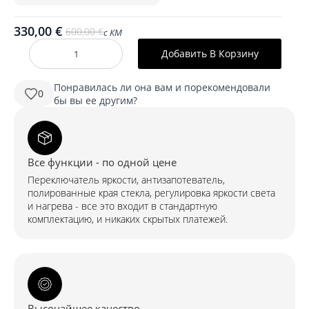
330,00
€
600,00
€
с КМ
Первоначальная
Текущая
цена
цена:
Добавить В Корзину
Количество
была:
330,00 €.
ARI
800
600,00 €.
mm
Понравилась ли она вам и порекомендовали
0
Ümmargune
бы вы ее другим?
LED-
peegel
koos
kapiga
–
esipoolne
Все функции - по одной цене
valgustus
Переключатель яркости, антизапотеватель,
полированные края стекла, регулировка яркости света
и нагрева - все это входит в стандартную
комплектацию, и никаких скрытых платежей.
Высочайшее качество